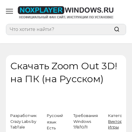
Перейти
к
содержанию
Search
for:
Скачать Zoom Out 3D!
на ПК (на Русском)
Разработчик
Русский
Требования
Категория
Crazy Labs by
Windows
Викторины
,
язык
TabTale
7/8/10/11
Игры
Есть