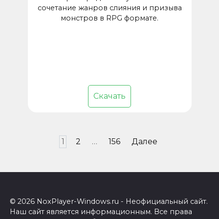
сочетание жанров слияния и призыва
монстров в RPG формате.
Скачать
Пагинация
1
2
…
156
Далее
записей
© 2026 NoxPlayer-Windows.ru - Неофициальный сайт.
Наш сайт является информационным. Все права