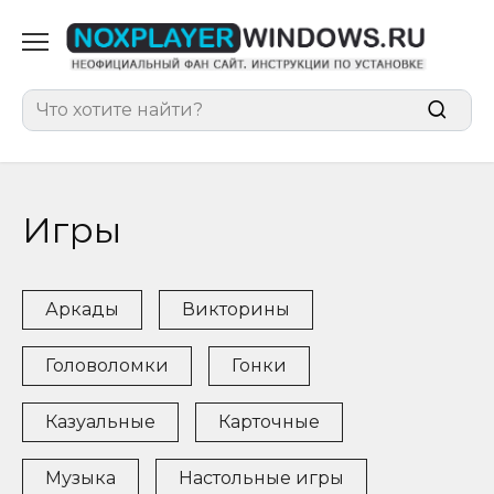
Перейти
к
содержанию
Search
for:
Игры
Аркады
Викторины
Головоломки
Гонки
Казуальные
Карточные
Музыка
Настольные игры