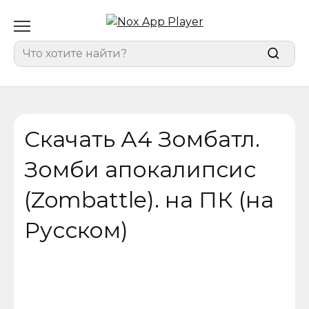
Перейти
к
содержанию
Search
for:
Скачать А4 Зомбатл.
Зомби апокалипсис
(Zombattle). на ПК (на
Русском)