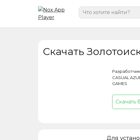
Перейти
Search
к
for:
содержанию
Скачать Золотоиск
Разработчик
CASUAL AZU
GAMES
Скачать 
Для устан