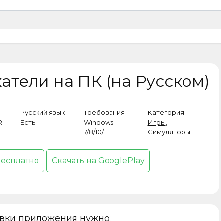
атели на ПК (на Русском)
Русский язык
Требования
Категория
R
Есть
Windows
Игры
,
7/8/10/11
Симуляторы
бесплатно
Скачать на GooglePlay
овки приложения нужно: