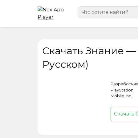
Перейти
Search
к
for:
содержанию
Скачать Знание — 
Русском)
Разработчик
PlayStation
Mobile Inc.
Скачать 