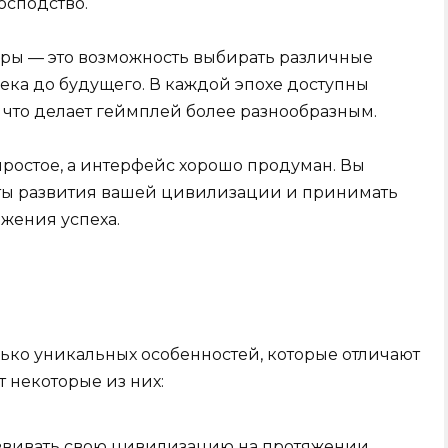
осподство.
гры — это возможность выбирать различные
века до будущего. В каждой эпохе доступны
 что делает геймплей более разнообразным.
простое, а интерфейс хорошо продуман. Вы
кты развития вашей цивилизации и принимать
жения успеха.
лько уникальных особенностей, которые отличают
т некоторые из них:
звивать свою цивилизацию на протяжении