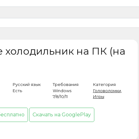
е холодильник на ПК (на
Русский язык
Требования
Категория
Есть
Windows
Головоломки
,
7/8/10/11
Игры
бесплатно
Скачать на GooglePlay