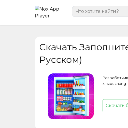
Перейти
Search
к
for:
содержанию
Скачать Заполнит
Русском)
Разработчик
xinzouzhang
Скачать 