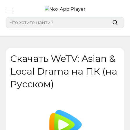
Перейти
к
содержанию
Search
for:
Скачать WeTV: Asian &
Local Drama на ПК (на
Русском)