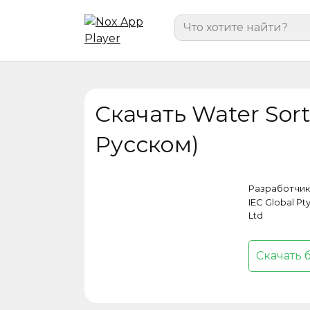
Перейти
Search
к
for:
содержанию
Скачать Water Sort
Русском)
Разработчик
IEC Global Pt
Ltd
Скачать 