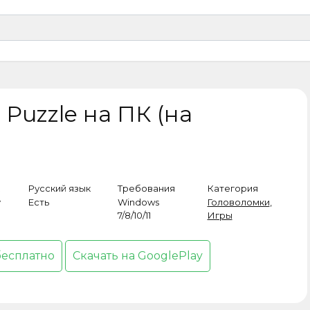
 Puzzle на ПК (на
Русский язык
Требования
Категория
y
Есть
Windows
Головоломки
,
7/8/10/11
Игры
бесплатно
Скачать на GooglePlay