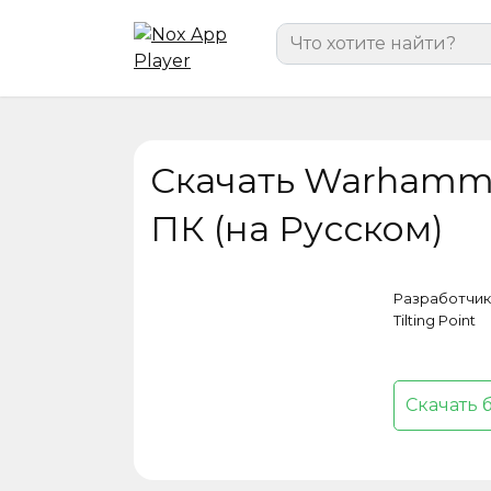
Перейти
Search
к
for:
содержанию
Скачать Warhamme
ПК (на Русском)
Разработчик
Tilting Point
Скачать 