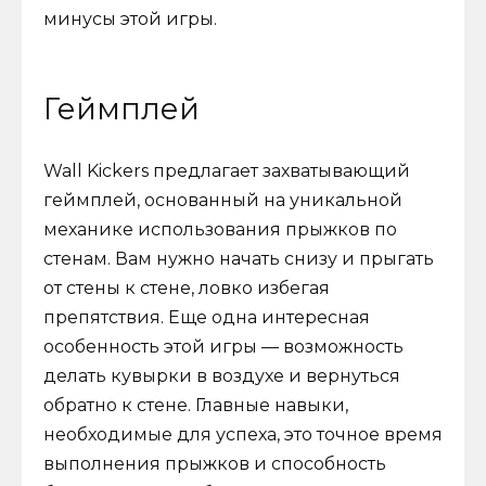
минусы этой игры.
Геймплей
Wall Kickers предлагает захватывающий
геймплей, основанный на уникальной
механике использования прыжков по
стенам. Вам нужно начать снизу и прыгать
от стены к стене, ловко избегая
препятствия. Еще одна интересная
особенность этой игры — возможность
делать кувырки в воздухе и вернуться
обратно к стене. Главные навыки,
необходимые для успеха, это точное время
выполнения прыжков и способность