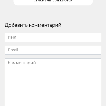
стикмены сражаются
Добавить комментарий
Имя
*
Email
*
Комментарий