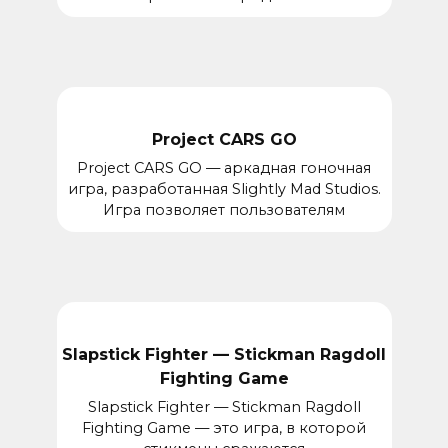
Project CARS GO
Project CARS GO — аркадная гоночная
игра, разработанная Slightly Mad Studios.
Игра позволяет пользователям
Slapstick Fighter — Stickman Ragdoll
Fighting Game
Slapstick Fighter — Stickman Ragdoll
Fighting Game — это игра, в которой