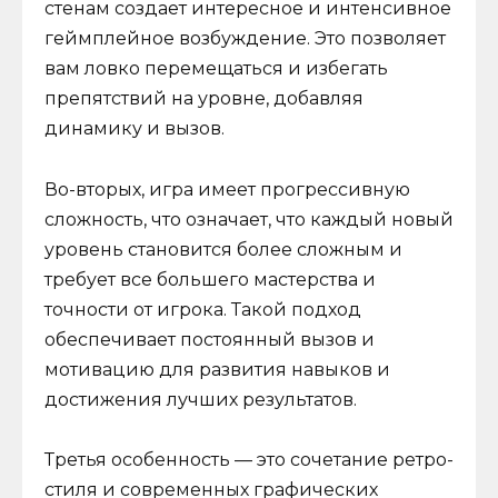
стенам создает интересное и интенсивное
геймплейное возбуждение. Это позволяет
вам ловко перемещаться и избегать
препятствий на уровне, добавляя
динамику и вызов.
Во-вторых, игра имеет прогрессивную
сложность, что означает, что каждый новый
уровень становится более сложным и
требует все большего мастерства и
точности от игрока. Такой подход
обеспечивает постоянный вызов и
мотивацию для развития навыков и
достижения лучших результатов.
Третья особенность — это сочетание ретро-
стиля и современных графических