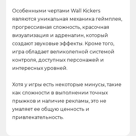
Особенными чертами Wall Kickers
являются уникальная механика геймплея,
прогрессивная сложность, красочная
визуализация и адреналин, который
создают звуковые эффекты. Кроме того,
игра обладает великолепной системой
контроля, доступных персонажей и
интересных уровней.
Хотя у игры есть некоторые минусы, такие
как сложности в выполнении точных
прыжков и наличие рекламы, это не
умаляет ее общую ценность и
привлекательность.