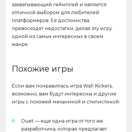
захватывающий геймплей и является
отличной выбором для любителей
платформеров. Ее достоинства
превосходят недостатки, делая эту игру
одной из самых интересных в своем
жанре.
Похожие игры
Если вам понравилась игра Wall Kickers,
возможно, вам будут интересны и другие
игры с похожей механикой и стилистикой:
Duet — еще одна игра от того же
разработчика, которая предлагает