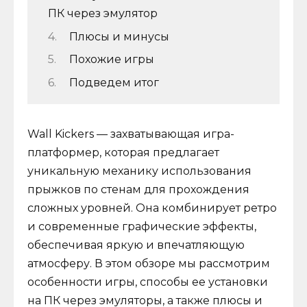
ПК через эмулятор
Плюсы и минусы
Похожие игры
Подведем итог
Wall Kickers — захватывающая игра-
платформер, которая предлагает
уникальную механику использования
прыжков по стенам для прохождения
сложных уровней. Она комбинирует ретро
и современные графические эффекты,
обеспечивая яркую и впечатляющую
атмосферу. В этом обзоре мы рассмотрим
особенности игры, способы ее установки
на ПК через эмуляторы, а также плюсы и