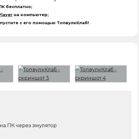
ПК бесплатно;
layer
на компьютер;
апустите с его помощью ТопвулкКлаб!
 на ПК через эмулятор