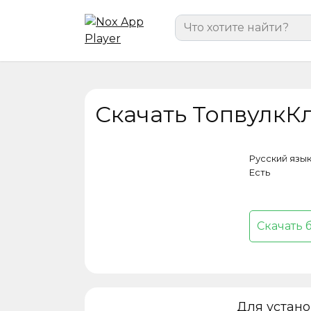
Перейти
Search
к
for:
содержанию
Скачать ТопвулкКл
Русский язы
Есть
Скачать 
Для устан