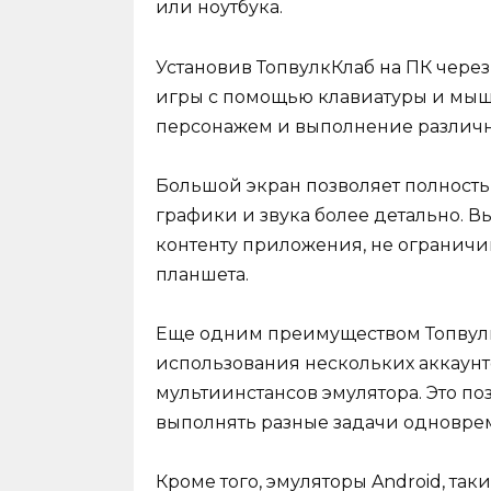
или ноутбука.
Установив ТопвулкКлаб на ПК через
игры с помощью клавиатуры и мыши
персонажем и выполнение различн
Большой экран позволяет полность
графики и звука более детально. В
контенту приложения, не огранич
планшета.
Еще одним преимуществом Топвулк
использования нескольких аккаун
мультиинстансов эмулятора. Это поз
выполнять разные задачи одновре
Кроме того, эмуляторы Android, так