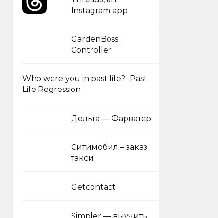
Instagram app
GardenBoss
Controller
Who were you in past life?- Past
Life Regression
Дельта — Фарватер
Ситимобил – заказ
такси
Getcontact
Simpler — выучить