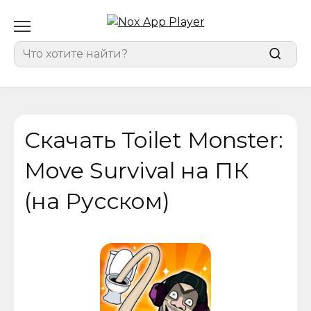
Перейти
к
содержанию
Search
for:
Скачать Toilet Monster:
Move Survival на ПК
(на Русском)