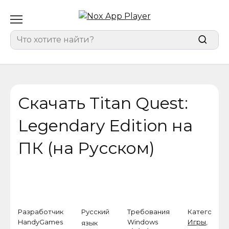
Перейти
к
содержанию
Search
for:
Скачать Titan Quest:
Legendary Edition на
ПК (на Русском)
Разработчик
Русский
Требования
Категория
HandyGames
Windows
Игры
,
язык