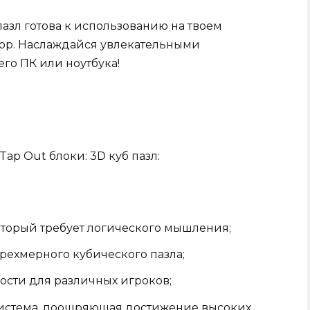
пазл готова к использованию на твоем
ор. Наслаждайся увлекательными
го ПК или ноутбука!
p Out блоки: 3D куб пазл:
торый требует логического мышления;
рехмерного кубического пазла;
ости для различных игроков;
истема, поощряющая достижение высоких