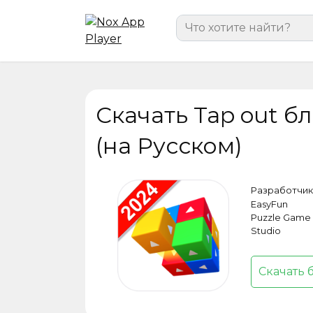
Перейти
Search
к
for:
содержанию
Скачать Tap out бл
(на Русском)
Разработчик
EasyFun
Puzzle Game
Studio
Скачать 