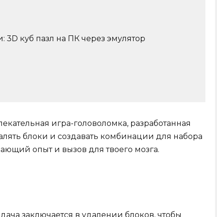
и: 3D куб пазл на ПК через эмулятор
влекательная игра-головоломка, разработанная
далять блоки и создавать комбинации для набора
вающий опыт и вызов для твоего мозга.
задача заключается в удалении блоков, чтобы