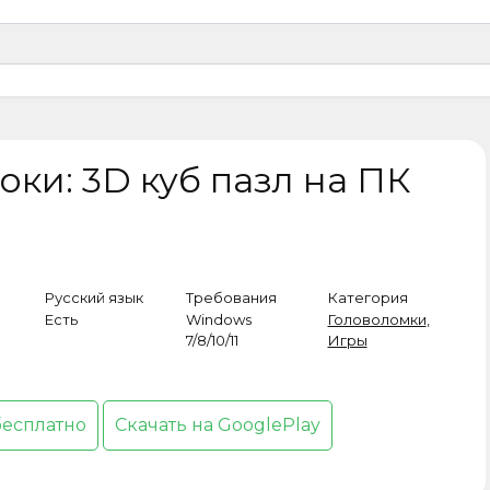
оки: 3D куб пазл на ПК
Русский язык
Требования
Категория
Есть
Windows
Головоломки
,
7/8/10/11
Игры
бесплатно
Скачать на GooglePlay