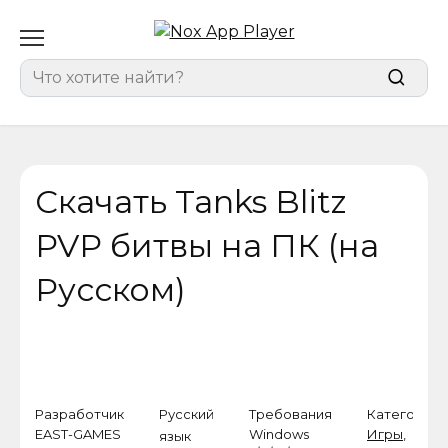
Перейти
к
содержанию
Search
for:
Скачать Tanks Blitz
PVP битвы на ПК (на
Русском)
Разработчик
Русский
Требования
Категория
EAST-GAMES
Windows
Игры
,
язык