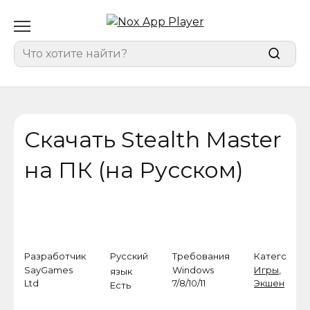
Перейти
к
содержанию
Search
for:
Скачать Stealth Master
на ПК (на Русском)
Разработчик
Русский
Требования
Категория
SayGames
Windows
Игры
,
язык
Ltd
7/8/10/11
Экшен
Есть