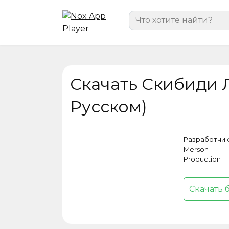
Перейти
Search
к
for:
содержанию
Скачать Скибиди 
Русском)
Разработчик
Merson
Production
Скачать 