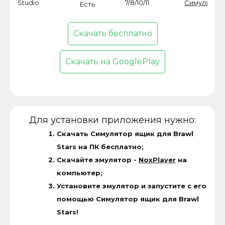
Studio
7/8/10/11
Симулятор
Есть
Скачать бесплатно
Скачать на GooglePlay
Для установки приложения нужно:
Скачать Симулятор ящик для Brawl
Stars на ПК бесплатно;
Скачайте эмулятор -
NoxPlayer
на
компьютер;
Установите эмулятор и запустите с его
помощью Симулятор ящик для Brawl
Stars!