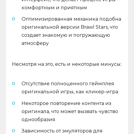
комфортным и приятным
Оптимизированная механика подобна
оригинальной версии Brawl Stars, что
создает знакомую и погружающую
атмосферу
Несмотря на это, есть и некоторые минусы:
Отсутствие полноценного геймплея
оригинальной игры, как кликер-игра
Некоторое повторение контента из
оригинала, что может вызвать чувство
однообразия
Зависимость от эмуляторов для