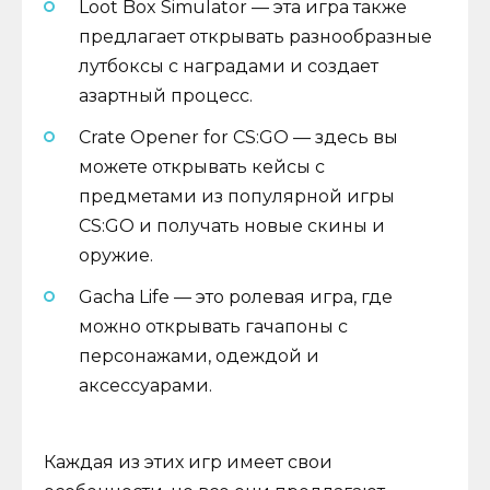
Loot Box Simulator — эта игра также
предлагает открывать разнообразные
лутбоксы с наградами и создает
азартный процесс.
Crate Opener for CS:GO — здесь вы
можете открывать кейсы с
предметами из популярной игры
CS:GO и получать новые скины и
оружие.
Gacha Life — это ролевая игра, где
можно открывать гачапоны с
персонажами, одеждой и
аксессуарами.
Каждая из этих игр имеет свои