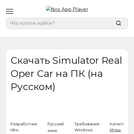
Перейти
к
содержанию
Search
for:
Скачать Simulator Real
Oper Car на ПК (на
Русском)
Разработчик
Русский
Требования
Категория
Idris
Windows
Игры
,
язык