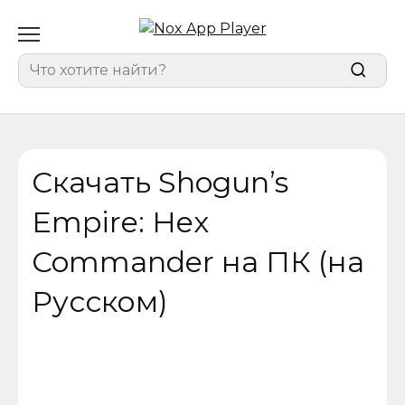
Перейти
к
содержанию
Search
for:
Скачать Shogun’s
Empire: Hex
Commander на ПК (на
Русском)