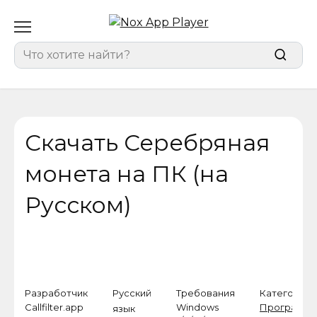
Перейти
к
содержанию
Search
for:
Скачать Серебряная
монета на ПК (на
Русском)
Разработчик
Русский
Требования
Категория
Callfilter.app
Windows
Программ
язык