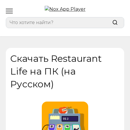
Перейти
к
содержанию
Search
for:
Скачать Restaurant
Life на ПК (на
Русском)