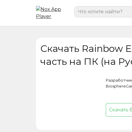
Перейти
Search
к
for:
содержанию
Скачать Rainbow En
часть на ПК (на Р
Разработчик
BiosphereG
Скачать 