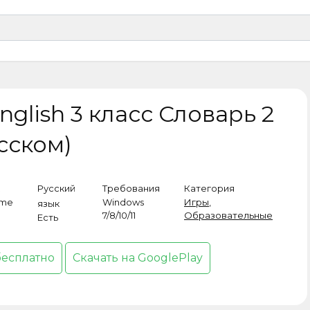
glish 3 класс Словарь 2
усском)
Русский
Требования
Категория
ame
Windows
Игры
,
язык
7/8/10/11
Образовательные
Есть
бесплатно
Скачать на GooglePlay