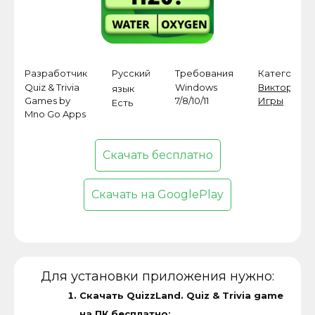
Разработчик
Русский
Требования
Категория
Quiz & Trivia
Windows
Викторины
,
язык
Games by
7/8/10/11
Игры
Есть
Mno Go Apps
Скачать бесплатно
Скачать на GooglePlay
Для установки приложения нужно:
Скачать QuizzLand. Quiz & Trivia game
на ПК бесплатно;