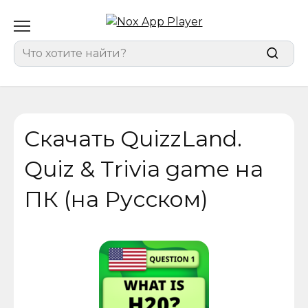
Перейти
к
содержанию
Search
for:
Скачать QuizzLand.
Quiz & Trivia game на
ПК (на Русском)