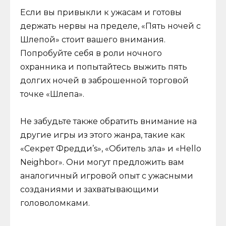
Если вы привыкли к ужасам и готовы
держать нервы на пределе, «Пять ночей с
Шлепой» стоит вашего внимания.
Попробуйте себя в роли ночного
охранника и попытайтесь выжить пять
долгих ночей в заброшенной торговой
точке «Шлепа».
Не забудьте также обратить внимание на
другие игры из этого жанра, такие как
«Секрет Фредди’s», «Обитель зла» и «Hello
Neighbor». Они могут предложить вам
аналогичный игровой опыт с ужасными
созданиями и захватывающими
головоломками.