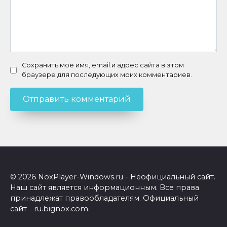
Сохранить моё имя, email и адрес сайта в этом
браузере для последующих моих комментариев.
© 2026 NoxPlayer-Windows.ru - Неофициальный сайт.
Наш сайт является информационным. Все права
принадлежат правообладателям. Официальный
сайт - ru.bignox.com.