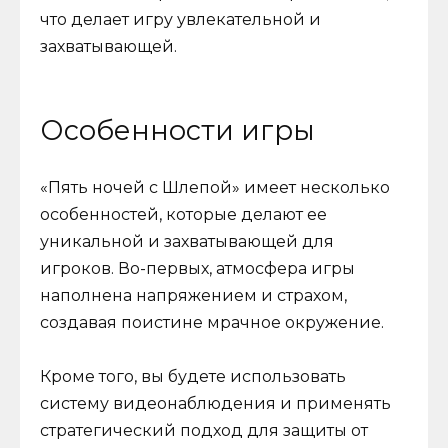
что делает игру увлекательной и
захватывающей.
Особенности игры
«Пять ночей с Шлепой» имеет несколько
особенностей, которые делают ее
уникальной и захватывающей для
игроков. Во-первых, атмосфера игры
наполнена напряжением и страхом,
создавая поистине мрачное окружение.
Кроме того, вы будете использовать
систему видеонаблюдения и применять
стратегический подход для защиты от