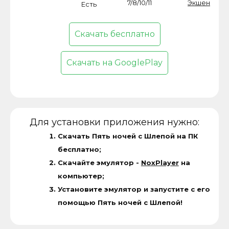
7/8/10/11
Экшен
Есть
Скачать бесплатно
Скачать на GooglePlay
Для установки приложения нужно:
Скачать Пять ночей с Шлепой на ПК
бесплатно;
Скачайте эмулятор -
NoxPlayer
на
компьютер;
Установите эмулятор и запустите с его
помощью Пять ночей с Шлепой!