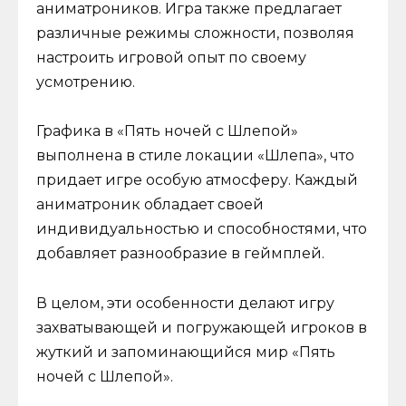
аниматроников. Игра также предлагает
различные режимы сложности, позволяя
настроить игровой опыт по своему
усмотрению.
Графика в «Пять ночей с Шлепой»
выполнена в стиле локации «Шлепа», что
придает игре особую атмосферу. Каждый
аниматроник обладает своей
индивидуальностью и способностями, что
добавляет разнообразие в геймплей.
В целом, эти особенности делают игру
захватывающей и погружающей игроков в
жуткий и запоминающийся мир «Пять
ночей с Шлепой».