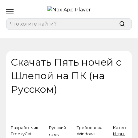
Перейти
к
содержанию
Search
for:
Скачать Пять ночей с
Шлепой на ПК (на
Русском)
Разработчик
Русский
Требования
Категория
FreezyCat
Windows
Игры
,
язык