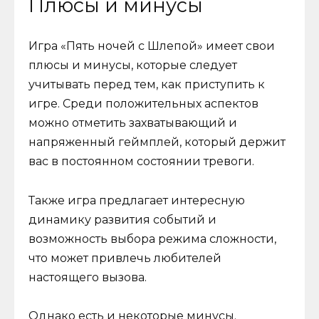
Плюсы и минусы
Игра «Пять ночей с Шлепой» имеет свои
плюсы и минусы, которые следует
учитывать перед тем, как приступить к
игре. Среди положительных аспектов
можно отметить захватывающий и
напряженный геймплей, который держит
вас в постоянном состоянии тревоги.
Также игра предлагает интересную
динамику развития событий и
возможность выбора режима сложности,
что может привлечь любителей
настоящего вызова.
Однако есть и некоторые минусы.