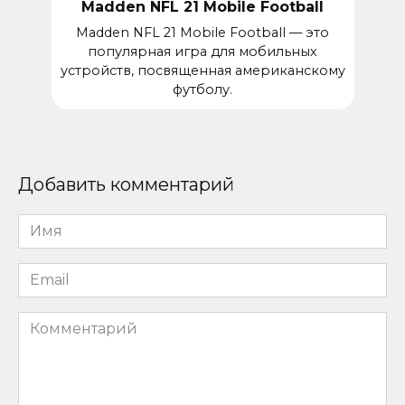
Madden NFL 21 Mobile Football
Madden NFL 21 Mobile Football — это
популярная игра для мобильных
устройств, посвященная американскому
футболу.
Добавить комментарий
Имя
*
Email
*
Комментарий