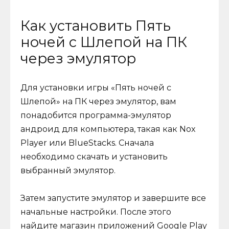
Как установить Пять
ночей с Шлепой на ПК
через эмулятор
Для установки игры «Пять ночей с
Шлепой» на ПК через эмулятор, вам
понадобится программа-эмулятор
андроид для компьютера, такая как Nox
Player или BlueStacks. Сначала
необходимо скачать и установить
выбранный эмулятор.
Затем запустите эмулятор и завершите все
начальные настройки. После этого
найдите магазин приложений Google Play