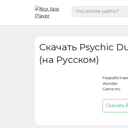
Перейти
Search
к
for:
содержанию
Скачать Psychic Du
(на Русском)
Разработчик
Wonder
Game Inc.
Скачать 