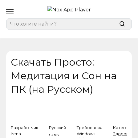
Перейти
к
содержанию
Search
for:
Скачать Просто:
Медитация и Сон на
ПК (на Русском)
Разработчик
Русский
Требования
Категория
Irena
Windows
Здоровье и
язык