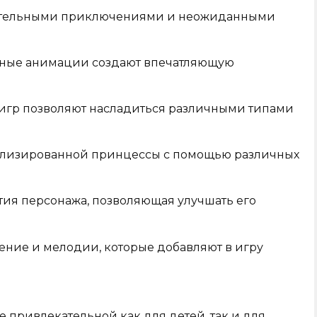
кательными приключениями и неожиданными
нные анимации создают впечатляющую
игр позволяют насладиться различными типами
ализированной принцессы с помощью различных
тия персонажа, позволяющая улучшать его
ние и мелодии, которые добавляют в игру
le привлекательной как для детей, так и для