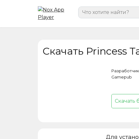
Перейти
Search
к
for:
содержанию
Скачать Princess T
Разработчик
Gamepub
Скачать 
Для устан