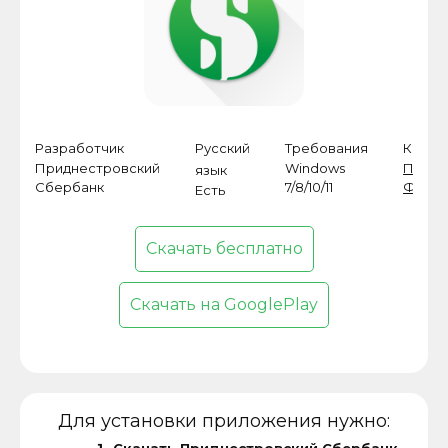
Разработчик
Русский
Требования
Катег
Приднестровский
Windows
Прог
язык
Сбербанк
7/8/10/11
Финан
Есть
Скачать бесплатно
Скачать на GooglePlay
Для установки приложения нужно: