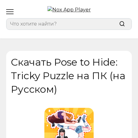
Перейти
к
содержанию
Search
for:
Скачать Pose to Hide:
Tricky Puzzle на ПК (на
Русском)