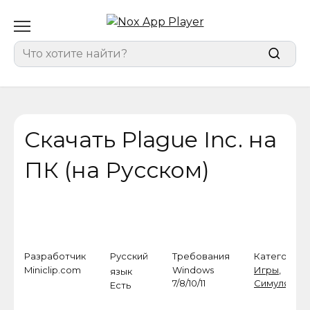
Перейти
к
содержанию
Search
for:
Скачать Plague Inc. на
ПК (на Русском)
Разработчик
Русский
Требования
Категория
Miniclip.com
Windows
Игры
,
язык
7/8/10/11
Симулятор
Есть