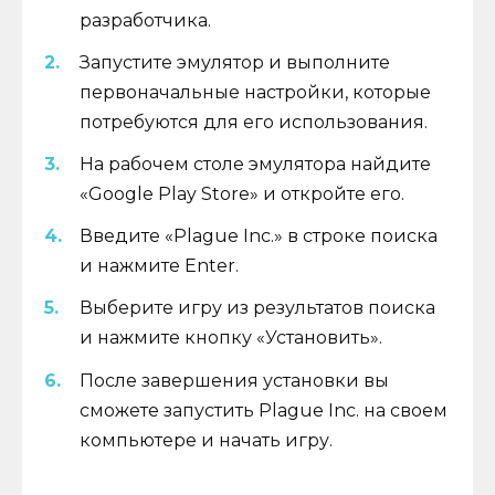
разработчика.
Запустите эмулятор и выполните
первоначальные настройки, которые
потребуются для его использования.
На рабочем столе эмулятора найдите
«Google Play Store» и откройте его.
Введите «Plague Inc.» в строке поиска
и нажмите Enter.
Выберите игру из результатов поиска
и нажмите кнопку «Установить».
После завершения установки вы
сможете запустить Plague Inc. на своем
компьютере и начать игру.