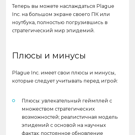
Теперь вы можете наслаждаться Plague
Inc. на большом экране своего ПК или
ноутбука, полностью погрузившись в
стратегический мир эпидемий.
Плюсы и минусы
Plague Inc. имеет свои плюсы и минусы,
которые следует учитывать перед игрой:
Плюсы: увлекательный геймплей с
множеством стратегических
возможностей; реалистичная модель
эпидемий с основой на научных
фактах; постоянное обновление