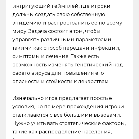
интригующий геймплей, где игроки
должны создать свою собственную
эпидемию и распространить ее по всему
миру. Задача состоит в том, чтобы
управлять различными параметрами,
такими как способ передачи инфекции,
симптомы и лечение. Также есть
возможность изменять генетический код
своего вируса для повышения его
опасности и стойкости к лекарствам.
Изначально игра предлагает простые
условия, но по мере прохождения игроки
сталкиваются с все большими вызовами.
Нужно учитывать стратегические факторы,
такие как распределение населения,