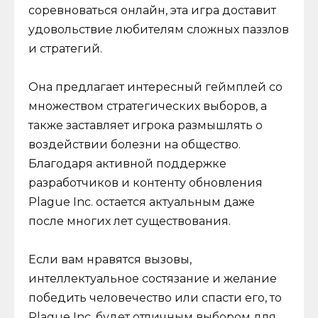
соревноваться онлайн, эта игра доставит
удовольствие любителям сложных паззлов
и стратегий.
Она предлагает интересный геймплей со
множеством стратегических выборов, а
также заставляет игрока размышлять о
воздействии болезни на общество.
Благодаря активной поддержке
разработчиков и контенту обновления
Plague Inc. остается актуальным даже
после многих лет существования.
Если вам нравятся вызовы,
интеллектуальное состязание и желание
победить человечество или спасти его, то
Plague Inc. будет отличным выбором для