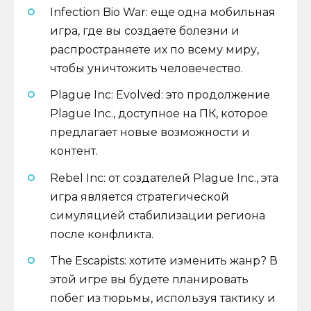
Infection Bio War: еще одна мобильная
игра, где вы создаете болезни и
распространяете их по всему миру,
чтобы уничтожить человечество.
Plague Inc: Evolved: это продолжение
Plague Inc., доступное на ПК, которое
предлагает новые возможности и
контент.
Rebel Inc: от создателей Plague Inc., эта
игра является стратегической
симуляцией стабилизации региона
после конфликта.
The Escapists: хотите изменить жанр? В
этой игре вы будете планировать
побег из тюрьмы, используя тактику и