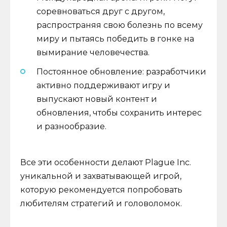
соревноваться друг с другом,
распространяя свою болезнь по всему
миру и пытаясь победить в гонке на
вымирание человечества.
Постоянное обновление: разработчики
активно поддерживают игру и
выпускают новый контент и
обновления, чтобы сохранить интерес
и разнообразие.
Все эти особенности делают Plague Inc.
уникальной и захватывающей игрой,
которую рекомендуется попробовать
любителям стратегий и головоломок.