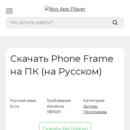
Перейти
к
содержанию
Search
for:
Скачать Phone Frame
на ПК (на Русском)
Русский язык
Требования
Категория
Есть
Windows
Другие
,
7/8/10/11
Программы
Скачать бесплатно