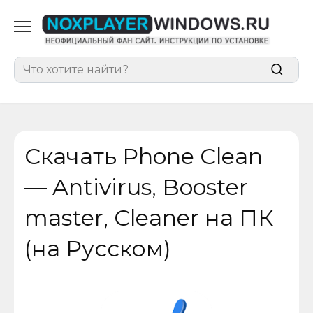
Перейти
к
содержанию
Search
for:
Скачать Phone Clean
— Antivirus, Booster
master, Cleaner на ПК
(на Русском)