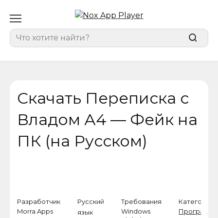
Перейти
к
содержанию
Search
for:
Скачать Переписка с
Владом А4 — Фейк на
ПК (на Русском)
Разработчик
Русский
Требования
Категория
Morra Apps
Windows
Программ
язык