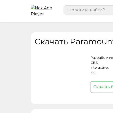
Перейти
Search
к
for:
содержанию
Скачать Paramount
Разработчик
CBS
Interactive,
Inc.
Скачать 