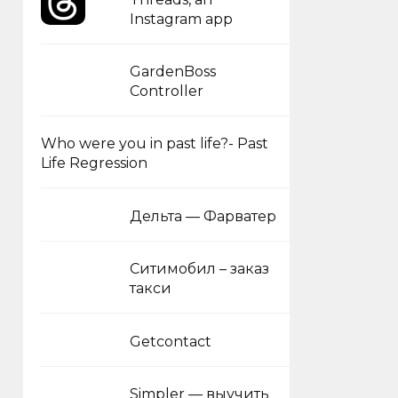
Instagram app
GardenBoss
Controller
Who were you in past life?- Past
Life Regression
Дельта — Фарватер
Ситимобил – заказ
такси
Getcontact
Simpler — выучить