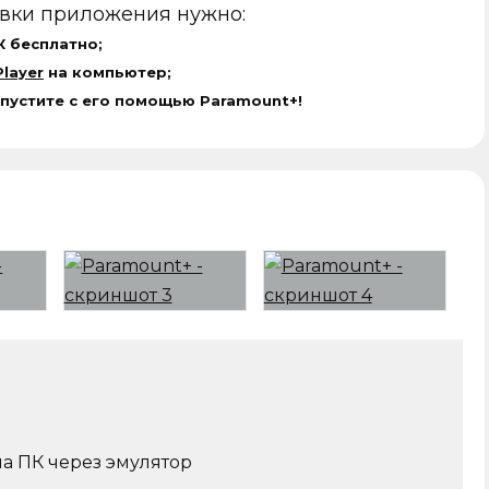
овки приложения нужно:
К бесплатно;
layer
на компьютер;
апустите с его помощью Paramount+!
на ПК через эмулятор