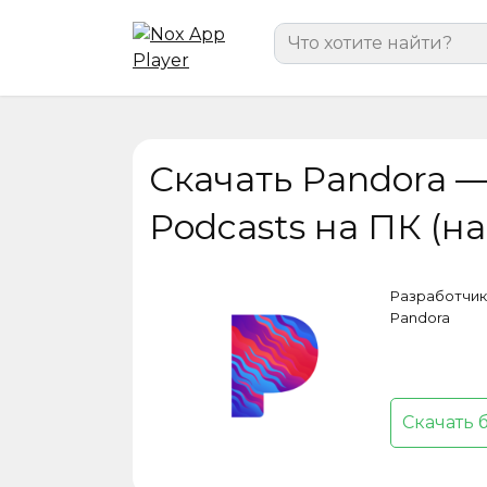
Перейти
Search
к
for:
содержанию
Скачать Pandora —
Podcasts на ПК (н
Разработчик
Pandora
Скачать 