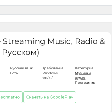
 Streaming Music, Radio &
а Русском)
Русский язык
Требования
Категория
Есть
Windows
Музыка и
7/8/10/11
аудио
,
Программы
бесплатно
Скачать на GooglePlay