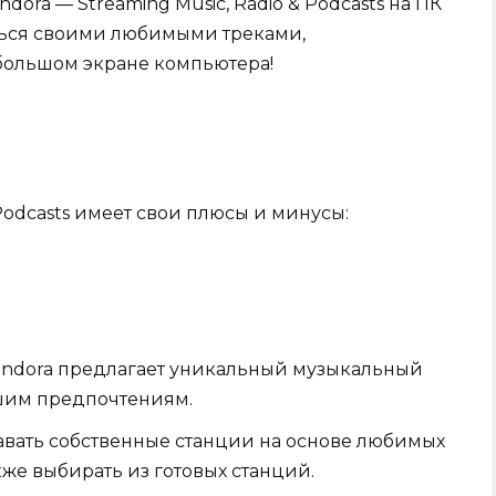
ndora — Streaming Music, Radio & Podcasts на ПК
ться своими любимыми треками,
большом экране компьютера!
 Podcasts имеет свои плюсы и минусы:
andora предлагает уникальный музыкальный
ашим предпочтениям.
авать собственные станции на основе любимых
кже выбирать из готовых станций.