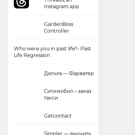
Instagram app
GardenBoss
Controller
Who were you in past life?- Past
Life Regression
Дельта — Фарватер
Ситимобил – заказ
такси
Getcontact
Simpler — выучить