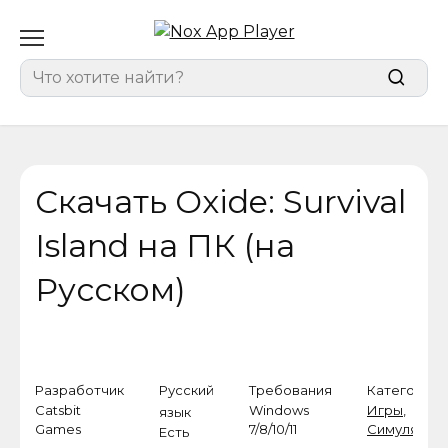
Перейти
к
содержанию
Search
for:
Скачать Oxide: Survival
Island на ПК (на
Русском)
Разработчик
Русский
Требования
Категория
Catsbit
Windows
Игры
,
язык
Games
7/8/10/11
Симулятор
Есть