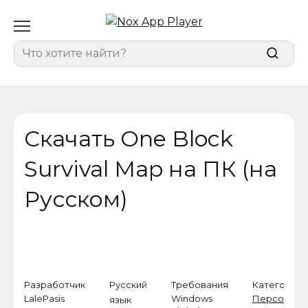
Перейти
к
содержанию
Search
for:
Скачать One Block
Survival Map на ПК (на
Русском)
Разработчик
Русский
Требования
Категория
LalePasis
Windows
Персонали
язык