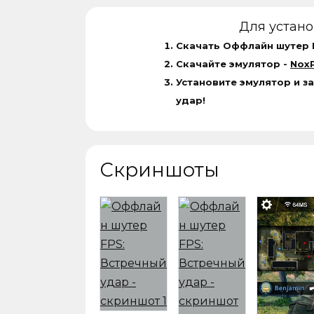
Для устан
Скачать Оффлайн шутер F
Скачайте эмулятор -
NoxP
Установите эмулятор и з
удар!
Скриншоты