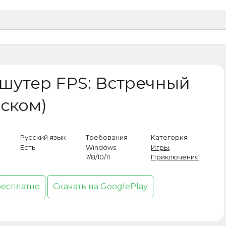
шутер FPS: Встречный
сском)
Русский язык
Требования
Категория
Есть
Windows
Игры
,
7/8/10/11
Приключения
бесплатно
Скачать на GooglePlay