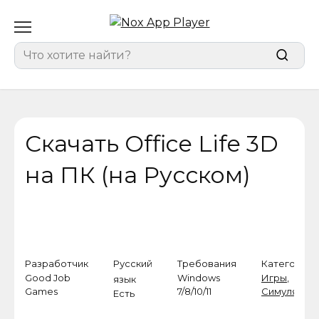
Перейти
к
содержанию
Search
for:
Скачать Office Life 3D
на ПК (на Русском)
Разработчик
Русский
Требования
Категория
Good Job
Windows
Игры
,
язык
Games
7/8/10/11
Симулятор
Есть