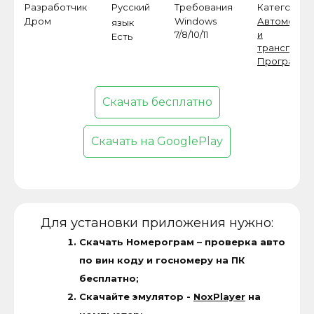
Разработчик
Русский
Требования
Категория
Дром
Windows
Автомобил
язык
7/8/10/11
и
Есть
транспорт
,
Программ
Скачать бесплатно
Скачать на GooglePlay
Для установки приложения нужно:
Скачать Номерограм – проверка авто
по вин коду и госномеру на ПК
бесплатно;
Скачайте эмулятор -
NoxPlayer
на