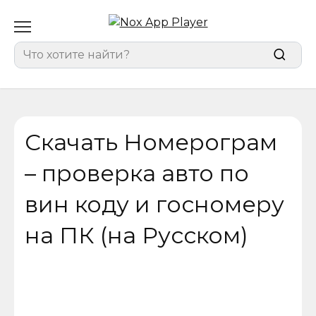
Перейти
к
содержанию
Search
for:
Скачать Номерограм
– проверка авто по
вин коду и госномеру
на ПК (на Русском)