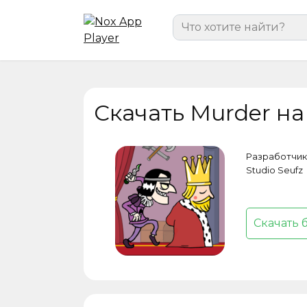
Перейти
Search
к
for:
содержанию
Скачать Murder на
Разработчик
Studio Seufz
Скачать 