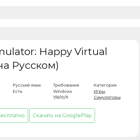
ulator: Happy Virtual
(на Русском)
Русский язык
Требования
Категория
Есть
Windows
Игры
,
7/8/10/11
Симуляторы
бесплатно
Скачать на GooglePlay