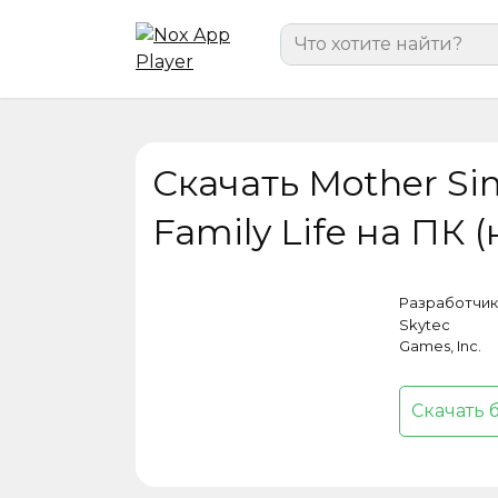
Перейти
Search
к
for:
содержанию
Скачать Mother Sim
Family Life на ПК 
Разработчик
Skytec
Games, Inc.
Скачать 