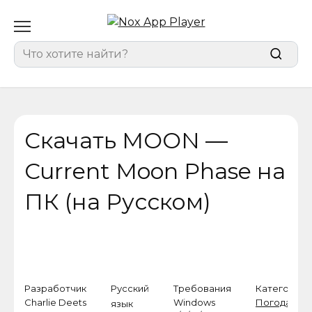
Перейти
к
содержанию
Search
for:
Скачать MOON —
Current Moon Phase на
ПК (на Русском)
Разработчик
Русский
Требования
Категория
Charlie Deets
Windows
Погода
,
язык