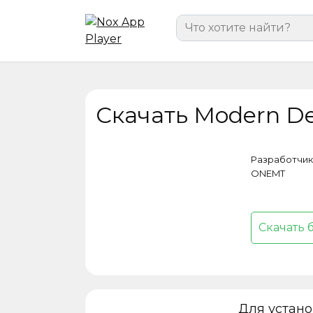
Перейти
Search
к
for:
содержанию
Скачать Modern De
Разработчик
ONEMT
Скачать 
Для устан