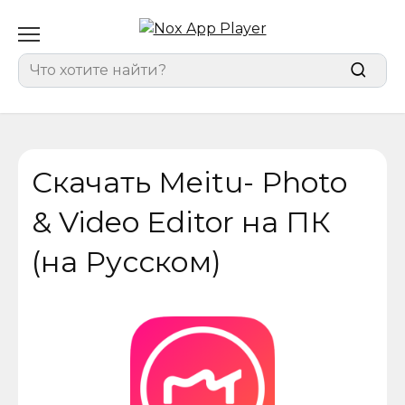
Перейти
к
содержанию
Search
for:
Скачать Meitu- Photo
& Video Editor на ПК
(на Русском)