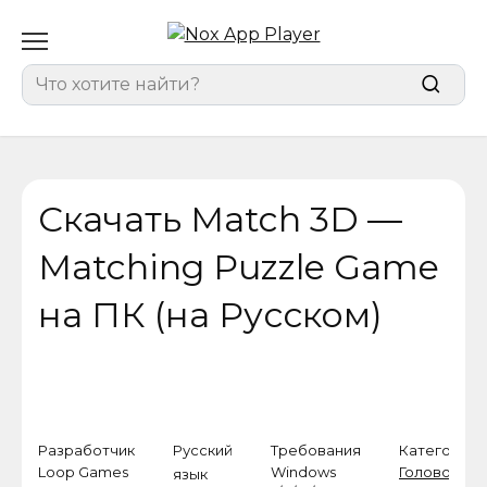
Перейти
к
содержанию
Search
for:
Скачать Match 3D —
Matching Puzzle Game
на ПК (на Русском)
Разработчик
Русский
Требования
Категория
Loop Games
Windows
Головолом
язык