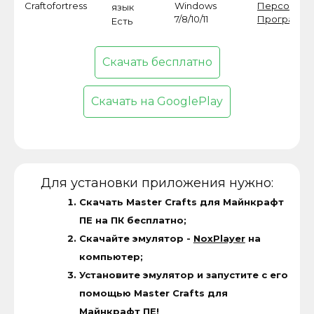
Craftofortress
Windows
Персонали
язык
7/8/10/11
Программ
Есть
Скачать бесплатно
Скачать на GooglePlay
Для установки приложения нужно:
Скачать Master Crafts для Майнкрафт
ПЕ на ПК бесплатно;
Скачайте эмулятор -
NoxPlayer
на
компьютер;
Установите эмулятор и запустите с его
помощью Master Crafts для
Майнкрафт ПЕ!