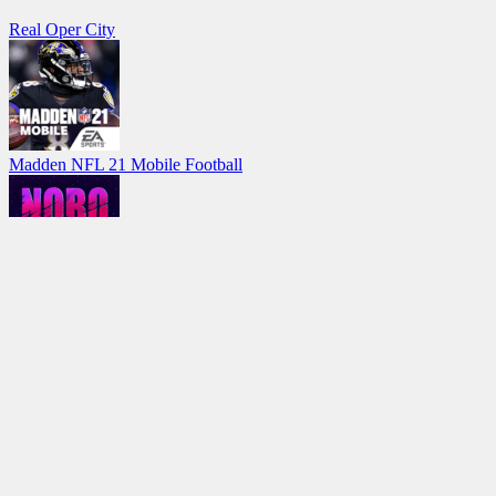
Real Oper City
Madden NFL 21 Mobile Football
Nobodies: After Death
Slapstick Fighter — Stickman Ragdoll Fighting Game
Makeover & Makeup ASMR