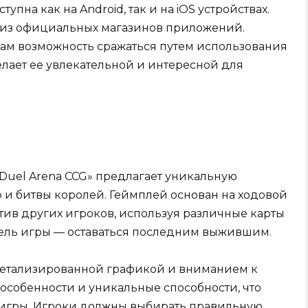
упна как на Android, так и на iOS устройствах.
 из официальных магазинов приложений.
кам возможность сражаться путем использования
делает ее увлекательной и интересной для
d Duel Arena CCG» предлагает уникальную
и битвы королей. Геймплей основан на ходовой
тив других игроков, используя различные карты
Цель игры — оставаться последним выжившим.
 детализированной графикой и вниманием к
 особенности и уникальные способности, что
 игры. Игроки должны выбирать правильную