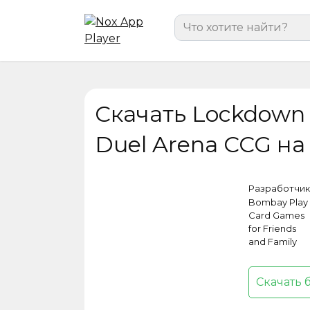
Перейти
Search
к
for:
содержанию
Скачать Lockdown B
Duel Arena CCG на
Разработчик
Bombay Play 
Card Games
for Friends
and Family
Скачать 